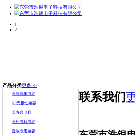
1
2
产品分类
更多>>
联系我们
更
高频低阻电容
NP无极性电容
长寿命电容
高压电解电容
音响专用电容
东莞市浩银